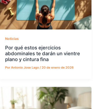
Noticias
Por qué estos ejercicios
abdominales te darán un vientre
plano y cintura fina
Por
Antonio Jose Lago
/
20 de enero de 2026