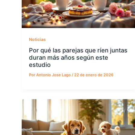
Noticias
Por qué las parejas que ríen juntas
duran más años según este
estudio
Por
Antonio Jose Lago
/
22 de enero de 2026