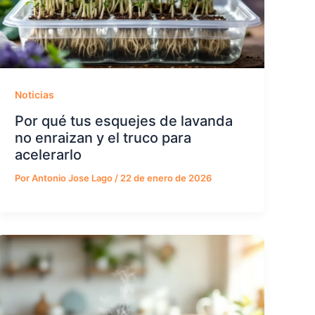
Noticias
Por qué tus esquejes de lavanda
no enraizan y el truco para
acelerarlo
Por
Antonio Jose Lago
/
22 de enero de 2026