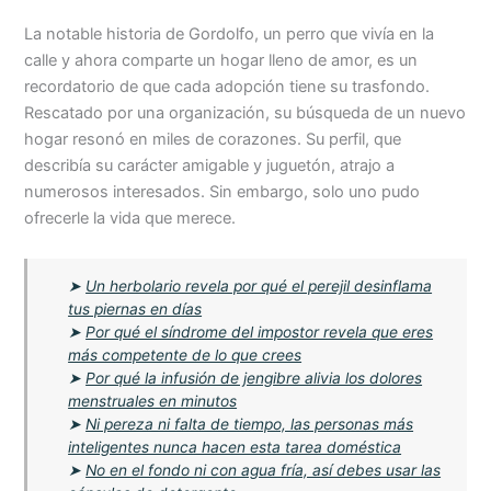
La notable historia de Gordolfo, un perro que vivía en la
calle y ahora comparte un hogar lleno de amor, es un
recordatorio de que cada adopción tiene su trasfondo.
Rescatado por una organización, su búsqueda de un nuevo
hogar resonó en miles de corazones. Su perfil, que
describía su carácter amigable y juguetón, atrajo a
numerosos interesados. Sin embargo, solo uno pudo
ofrecerle la vida que merece.
➤
Un herbolario revela por qué el perejil desinflama
tus piernas en días
➤
Por qué el síndrome del impostor revela que eres
más competente de lo que crees
➤
Por qué la infusión de jengibre alivia los dolores
menstruales en minutos
➤
Ni pereza ni falta de tiempo, las personas más
inteligentes nunca hacen esta tarea doméstica
➤
No en el fondo ni con agua fría, así debes usar las