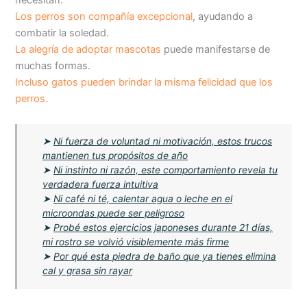
necesitan.
Los perros son compañía excepcional
, ayudando a
combatir la soledad.
La alegría de adoptar mascotas
puede manifestarse de
muchas formas.
Incluso gatos pueden brindar la misma felicidad que los
perros.
➤
Ni fuerza de voluntad ni motivación, estos trucos
mantienen tus propósitos de año
➤
Ni instinto ni razón, este comportamiento revela tu
verdadera fuerza intuitiva
➤
Ni café ni té, calentar agua o leche en el
microondas puede ser peligroso
➤
Probé estos ejercicios japoneses durante 21 días,
mi rostro se volvió visiblemente más firme
➤
Por qué esta piedra de baño que ya tienes elimina
cal y grasa sin rayar