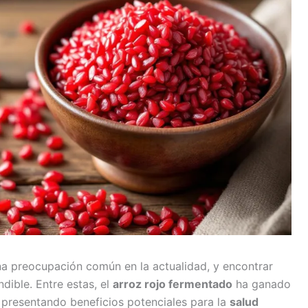
na preocupación común en la actualidad, y encontrar
dible. Entre estas, el
arroz rojo fermentado
ha ganado
, presentando beneficios potenciales para la
salud