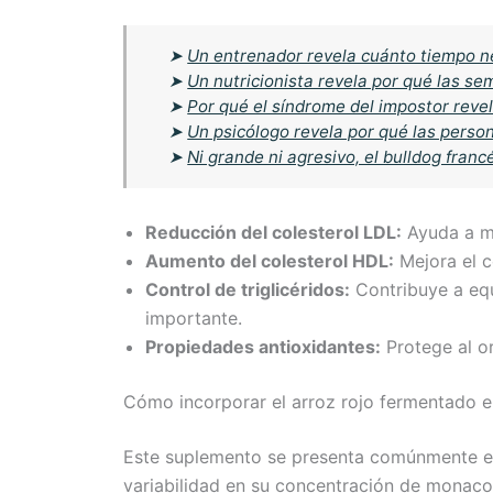
➤
Un entrenador revela cuánto tiempo n
➤
Un nutricionista revela por qué las se
➤
Por qué el síndrome del impostor reve
➤
Un psicólogo revela por qué las person
➤
Ni grande ni agresivo, el bulldog fran
Reducción del colesterol LDL:
Ayuda a ma
Aumento del colesterol HDL:
Mejora el c
Control de triglicéridos:
Contribuye a equi
importante.
Propiedades antioxidantes:
Protege al o
Cómo incorporar el arroz rojo fermentado en
Este suplemento se presenta comúnmente en
variabilidad en su concentración de monacol