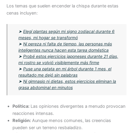
Los temas que suelen encender la chispa durante estas
cenas incluyen:
➤
Elegí plantas según mi signo zodiacal durante 6
meses, mi hogar se transformó
➤
Ni pereza ni falta de tiempo, las personas más
inteligentes nunca hacen esta tarea doméstica
➤
Probé estos ejercicios japoneses durante 21 días,
mi rostro se volvió visiblemente más firme
➤
Puse una patata en mi árbol durante 1 mes, el
resultado me dejó sin palabras
➤
Ni gimnasio ni dietas, estos ejercicios eliminan la
grasa abdominal en minutos
Política:
Las opiniones divergentes a menudo provocan
reacciones intensas.
Religión:
Aunque menos comunes, las creencias
pueden ser un terreno resbaladizo.