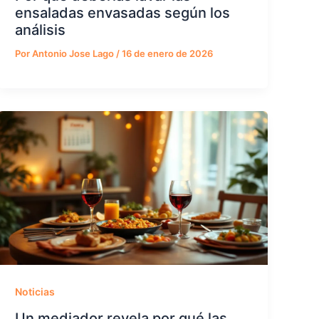
ensaladas envasadas según los
análisis
Por
Antonio Jose Lago
/
16 de enero de 2026
Noticias
Un mediador revela por qué las