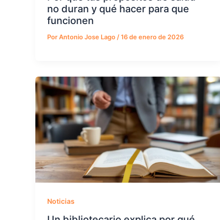
no duran y qué hacer para que
funcionen
Por
Antonio Jose Lago
/
16 de enero de 2026
Noticias
Un bibliotecario explica por qué