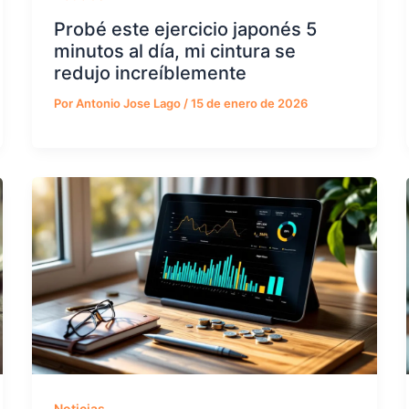
Probé este ejercicio japonés 5
minutos al día, mi cintura se
redujo increíblemente
Por
Antonio Jose Lago
/
15 de enero de 2026
Noticias