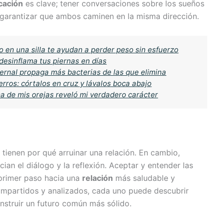
cación
es clave; tener conversaciones sobre los sueños
y garantizar que ambos caminen en la misma dirección.
o en una silla te ayudan a perder peso sin esfuerzo
 desinflama tus piernas en días
nvernal propaga más bacterias de las que elimina
erros: córtalos en cruz y lávalos boca abajo
ma de mis orejas reveló mi verdadero carácter
o tienen por qué arruinar una relación. En cambio,
an el diálogo y la reflexión. Aceptar y entender las
 primer paso hacia una
relación
más saludable y
ompartidos y analizados, cada uno puede descubrir
nstruir un futuro común más sólido.