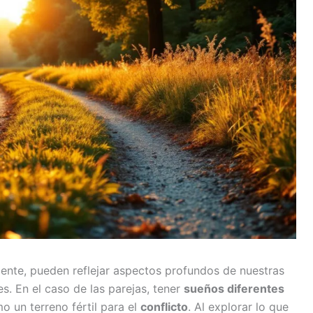
ente, pueden reflejar aspectos profundos de nuestras
s. En el caso de las parejas, tener
sueños diferentes
 un terreno fértil para el
conflicto
. Al explorar lo que