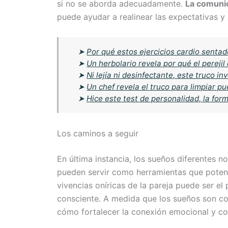
si no se aborda adecuadamente.
La comuni
puede ayudar a realinear las expectativas 
➤
Por qué estos ejercicios cardio sentad
➤
Un herbolario revela por qué el perejil
➤
Ni lejía ni desinfectante, este truco i
➤
Un chef revela el truco para limpiar pu
➤
Hice este test de personalidad, la for
Los caminos a seguir
En última instancia, los sueños diferentes n
pueden servir como herramientas que potenci
vivencias oníricas de la pareja puede ser el
consciente. A medida que los sueños son c
cómo fortalecer la conexión emocional y co