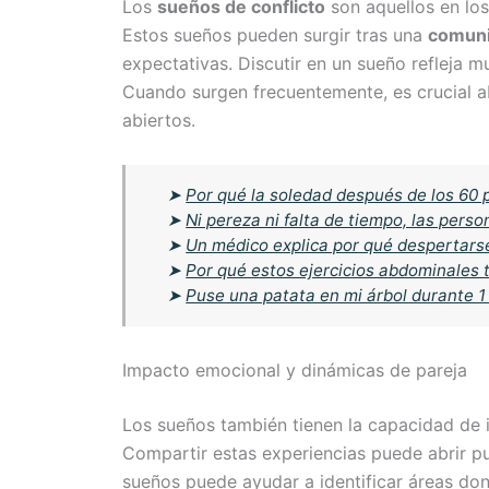
Los
sueños de conflicto
son aquellos en los
Estos sueños pueden surgir tras una
comuni
expectativas. Discutir en un sueño refleja m
Cuando surgen frecuentemente, es crucial a
abiertos.
➤
Por qué la soledad después de los 60 
➤
Ni pereza ni falta de tiempo, las per
➤
Un médico explica por qué despertarse
➤
Por qué estos ejercicios abdominales t
➤
Puse una patata en mi árbol durante 1
Impacto emocional y dinámicas de pareja
Los sueños también tienen la capacidad de i
Compartir estas experiencias puede abrir pu
sueños puede ayudar a identificar áreas don