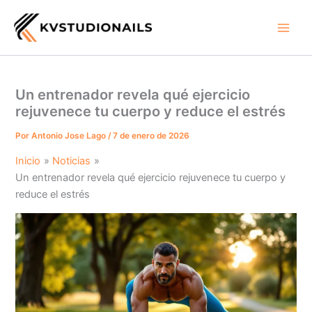
Ir
al
contenido
Un entrenador revela qué ejercicio
rejuvenece tu cuerpo y reduce el estrés
Por
Antonio Jose Lago
/
7 de enero de 2026
Inicio
Noticias
Un entrenador revela qué ejercicio rejuvenece tu cuerpo y
reduce el estrés