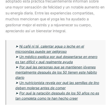
adoptado esta práctica frecuentemente informan sobre
una mayor sensación de felicidad y un notable aumento en
su energía diaria. Entre las experiencias compartidas,
muchos mencionan que el yoga les ha ayudado a
gestionar mejor el estrés y a rejuvenecer su cuerpo,
apreciando así un bienestar integral.
➤
Ni café ni té, calentar agua o leche en el
microondas puede ser peligroso
➤
Un médico explica por qué despertarse en enero
es tan difícil y qué realmente ayuda
➤
Por qué las personas que se mantienen jóvenes
mentalmente después de los 50 tienen este hábito
diario
➤
Un nutricionista revela por qué las semillas de lino
deben molerse antes de comer
➤
Por qué la natación después de los 50 años no es
tan completa como te han hecho creer