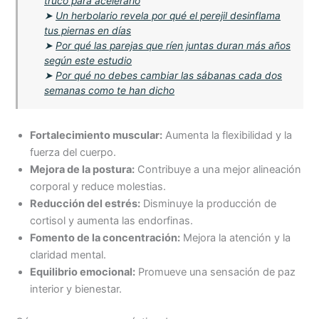
truco para acelerarlo
➤
Un herbolario revela por qué el perejil desinflama
tus piernas en días
➤
Por qué las parejas que ríen juntas duran más años
según este estudio
➤
Por qué no debes cambiar las sábanas cada dos
semanas como te han dicho
Fortalecimiento muscular:
Aumenta la flexibilidad y la
fuerza del cuerpo.
Mejora de la postura:
Contribuye a una mejor alineación
corporal y reduce molestias.
Reducción del estrés:
Disminuye la producción de
cortisol y aumenta las endorfinas.
Fomento de la concentración:
Mejora la atención y la
claridad mental.
Equilibrio emocional:
Promueve una sensación de paz
interior y bienestar.