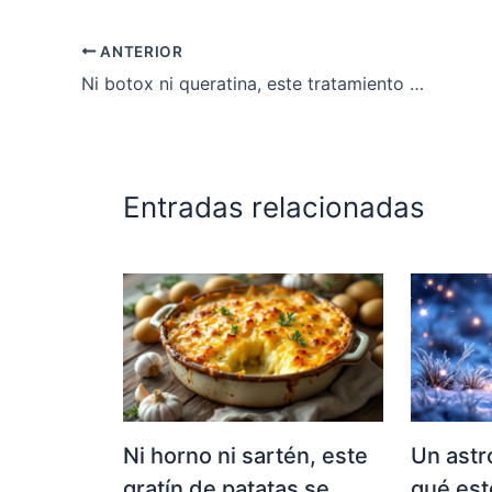
ANTERIOR
Ni botox ni queratina, este tratamiento alisa el cabello sin dañarlo
Entradas relacionadas
Ni horno ni sartén, este
Un astr
gratín de patatas se
qué est