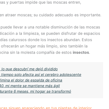
nas y puertas impide que las moscas entren,
n atraer moscas; su cuidado adecuado es importante.
puede llevar a una notable disminución de las moscas
icación a la limpieza, se pueden disfrutar de espacios
 días calurosos donde los insectos abundan. Estos
 ofrecerán un hogar más limpio, sino también la
 cocina sin la molesta compañía de estos
insectos
.
, lo que descubrí me dejó dividido
 tiempo solo afecta así el cerebro adolescente
limina el dolor de espalda de oficina
 40, mi mente se mantiene más ágil
 durante 6 meses, mi hogar se transformó
as siguen apareciendo en tus plantas de interior,