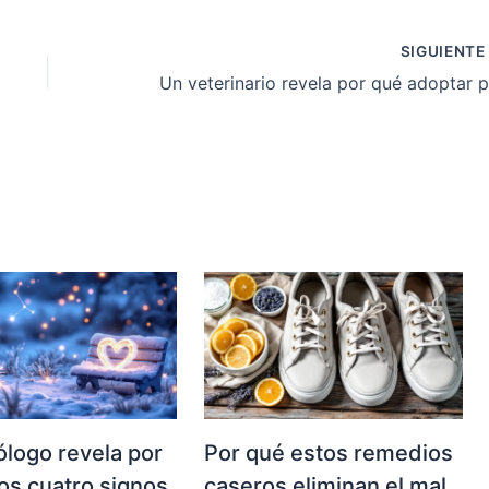
SIGUIENT
ólogo revela por
Por qué estos remedios
os cuatro signos
caseros eliminan el mal