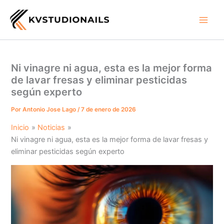
Ir
al
contenido
Ni vinagre ni agua, esta es la mejor forma
de lavar fresas y eliminar pesticidas
según experto
Por
Antonio Jose Lago
/
7 de enero de 2026
Inicio
Noticias
Ni vinagre ni agua, esta es la mejor forma de lavar fresas y
eliminar pesticidas según experto