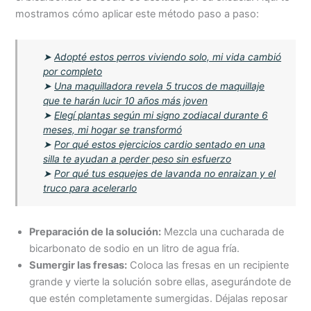
mostramos cómo aplicar este método paso a paso:
➤
Adopté estos perros viviendo solo, mi vida cambió
por completo
➤
Una maquilladora revela 5 trucos de maquillaje
que te harán lucir 10 años más joven
➤
Elegí plantas según mi signo zodiacal durante 6
meses, mi hogar se transformó
➤
Por qué estos ejercicios cardio sentado en una
silla te ayudan a perder peso sin esfuerzo
➤
Por qué tus esquejes de lavanda no enraizan y el
truco para acelerarlo
Preparación de la solución:
Mezcla una cucharada de
bicarbonato de sodio en un litro de agua fría.
Sumergir las fresas:
Coloca las fresas en un recipiente
grande y vierte la solución sobre ellas, asegurándote de
que estén completamente sumergidas. Déjalas reposar